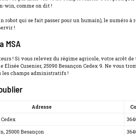
in-win, comme on dit !
un robot qui se fait passer pour un humain), le numéro à r
ervir !
 la MSA
urs ! Si vous relevez du régime agricole, votre arrêt de 
e Elisée Cusenier, 25090 Besançon Cedex 9. Ne vous tro
s les champs administratifs !
oublier
Adresse
Co
 Cedex
364
in, 25000 Besançon
364