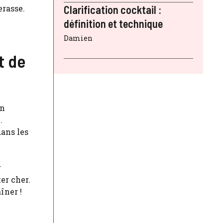
erasse.
Clarification cocktail :
définition et technique
Damien
t de
un
.
dans les
r
er cher.
îner !