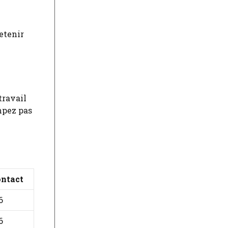
etenir
travail
mpez pas
ntact
6
6