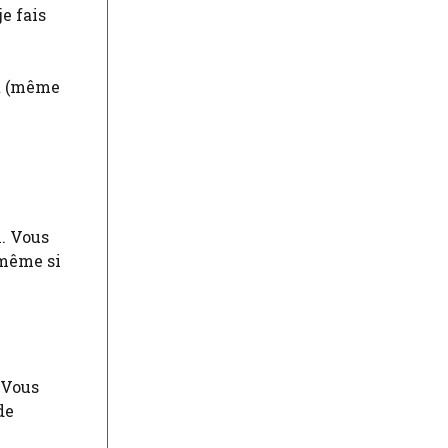
je fais
it (même
l. Vous
 même si
 Vous
de