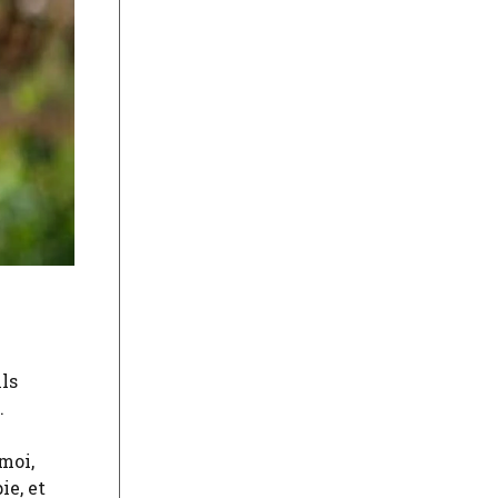
ls
.
moi,
ie, et