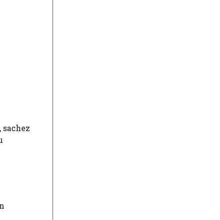
, sachez
u
on