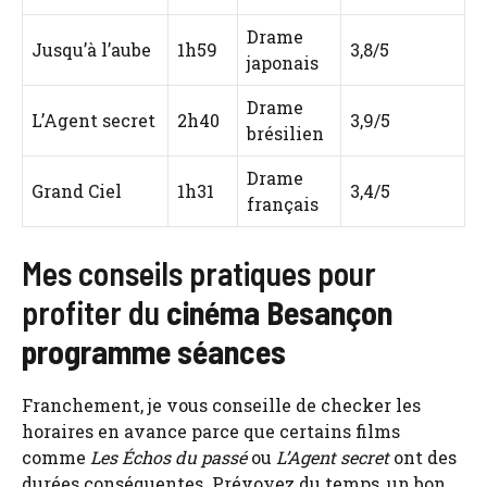
Drame
Jusqu’à l’aube
1h59
3,8/5
japonais
Drame
L’Agent secret
2h40
3,9/5
brésilien
Drame
Grand Ciel
1h31
3,4/5
français
Mes conseils pratiques pour
profiter du
cinéma Besançon
programme séances
Franchement, je vous conseille de checker les
horaires en avance parce que certains films
comme
Les Échos du passé
ou
L’Agent secret
ont des
durées conséquentes. Prévoyez du temps, un bon