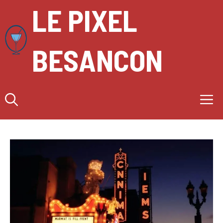
Aller
LE PIXEL
au
contenu
BESANCON
M