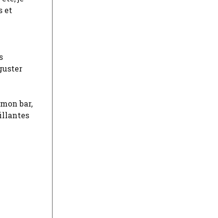
s et
s
guster
 mon bar,
illantes