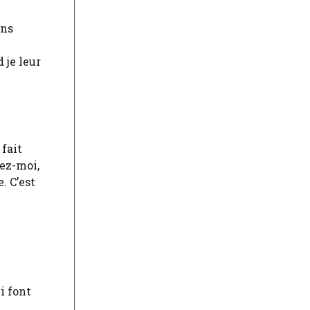
ons
 je leur
 fait
ez-moi,
. C’est
i font