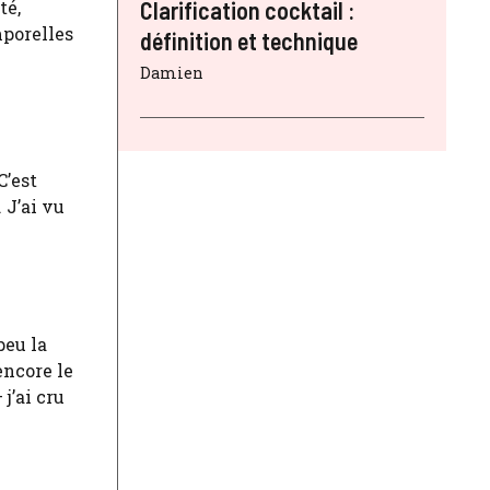
té,
Clarification cocktail :
mporelles
définition et technique
Damien
C’est
 J’ai vu
peu la
encore le
j’ai cru