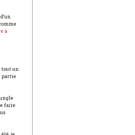
 d’un
u comme
re à
 tout un
 partie
Jungle
e faire
ous
été, je