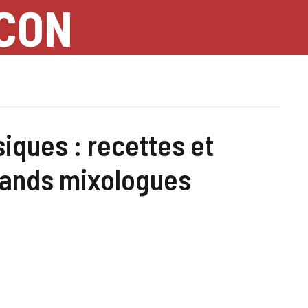
NCON
siques : recettes et
rands mixologues