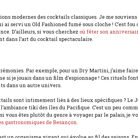
sions modernes des cocktails classiques. Je me souviens
lui ai servi un Old Fashioned fumé sous cloche ! C’est fo
nce. D’ailleurs, si vous cherchez
où fêter son anniversai
nt dans l’art du cocktail spectaculaire.
rémonies. Par exemple, pour un Dry Martini, j’aime faire
 si je jouais dans un film d’espionnage ! Ces rituels font
nts dans un autre univers.
tails sont intimement liés à des lieux spécifiques ? Le 
’ambiance tiki des îles du Pacifique. C’est un peu comm
 si vous êtes plutôt du genre à voyager par le palais, je v
es gastronomiques de Besançon
.
 est un organisme vivant qui évolue au fil des saisons. En 