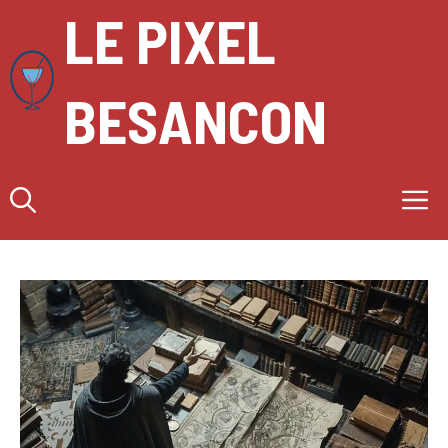
Aller
LE PIXEL
au
contenu
BESANCON
M