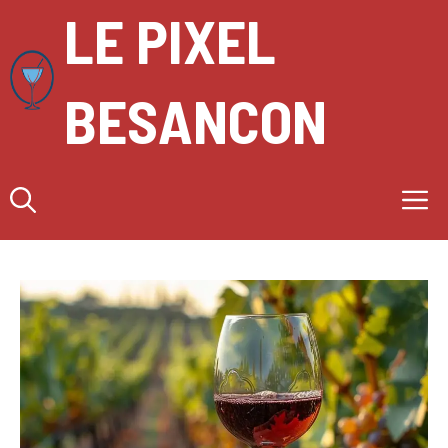
Aller
LE PIXEL
au
contenu
BESANCON
M