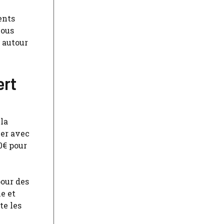
ents
vous
 autour
ert
 la
ier avec
50€ pour
pour des
e et
te les