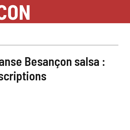
NCON
n
anse Besançon salsa :
scriptions