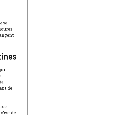
ne
se
figures
langent
tines
qui
a
te,
vant de
arce
c’est de