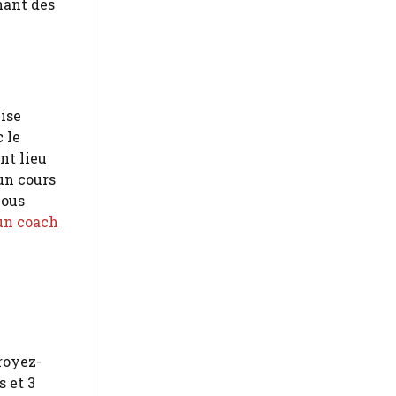
nant des
lise
 le
nt lieu
un cours
vous
 un coach
royez-
s et 3