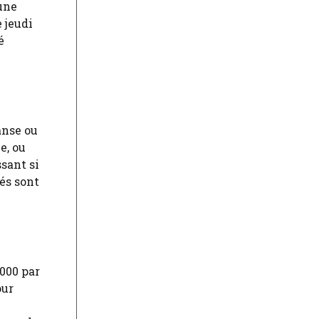
 une
e jeudi
é
anse ou
e, ou
ssant si
és sont
000 par
our