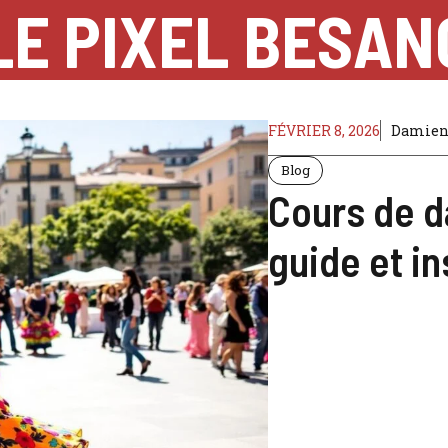
LE PIXEL BESA
FÉVRIER 8, 2026
Damie
Blog
Cours de d
guide et in