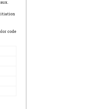
eaux.
itiation
olor code