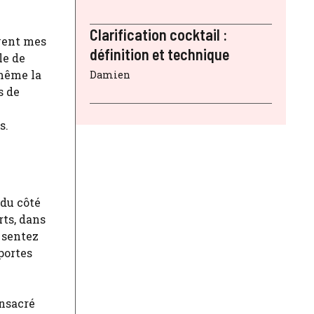
Clarification cocktail :
uvent mes
définition et technique
le de
 même la
Damien
s de
s.
 du côté
rts, dans
 sentez
portes
onsacré