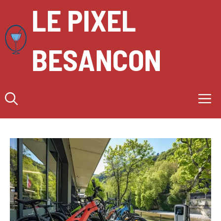
Aller
LE PIXEL
au
contenu
BESANCON
M