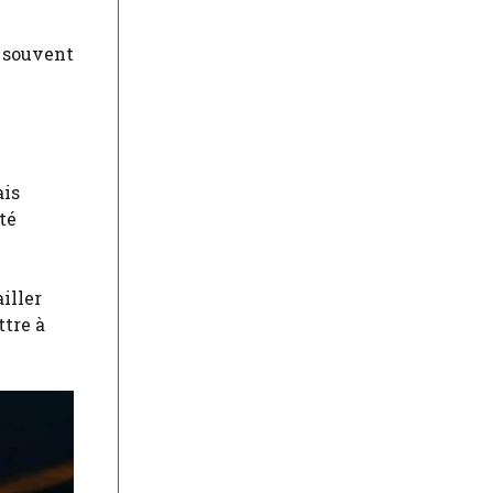
t souvent
ais
té
iller
ttre à