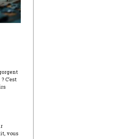
egorgent
n
? C’est
irs
ur
it, vous