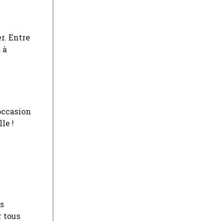
er. Entre
 à
’occasion
le !
es
r tous