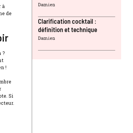
Damien
r à
ne de
Clarification cocktail :
définition et technique
ir
Damien
n ?
nt
n !
ombre
r
te. Si
ecteur.