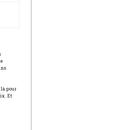
s
le
ins
 là pour
ix. Et