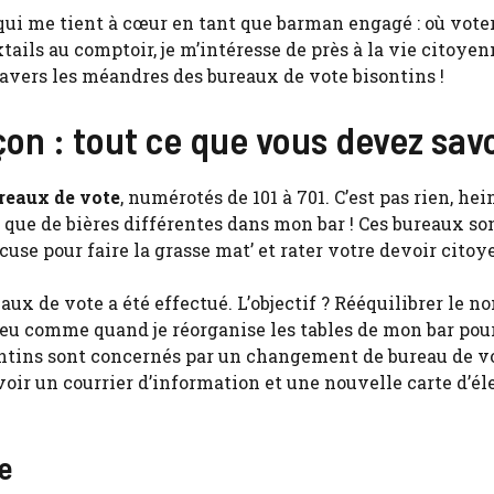
t qui me tient à cœur en tant que barman engagé : où vote
tails au comptoir, je m’intéresse de près à la vie citoyen
travers les méandres des bureaux de vote bisontins !
on : tout ce que vous devez savo
reaux de vote
, numérotés de 101 à 701. C’est pas rien, hei
 que de bières différentes dans mon bar ! Ces bureaux so
cuse pour faire la grasse mat’ et rater votre devoir citoye
ux de vote a été effectué. L’objectif ? Rééquilibrer le n
n peu comme quand je réorganise les tables de mon bar pou
sontins sont concernés par un changement de bureau de vo
oir un courrier d’information et une nouvelle carte d’él
e