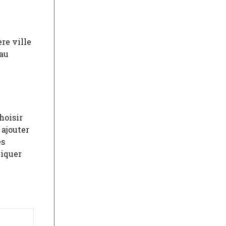
re ville
eau
hoisir
 ajouter
es
liquer