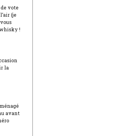
 de vote
’air (je
 vous
 whisky !
occasion
r la
déménagé
enu avant
méro