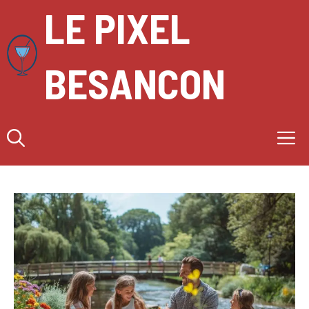
Aller
LE PIXEL
au
contenu
BESANCON
M