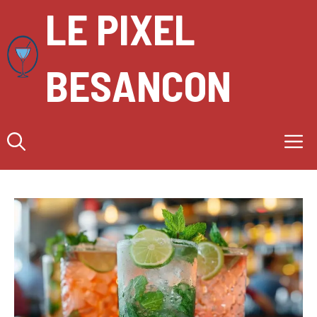
Aller
LE PIXEL
au
contenu
BESANCON
M