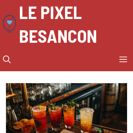
Aller
LE PIXEL
au
contenu
BESANCON
M