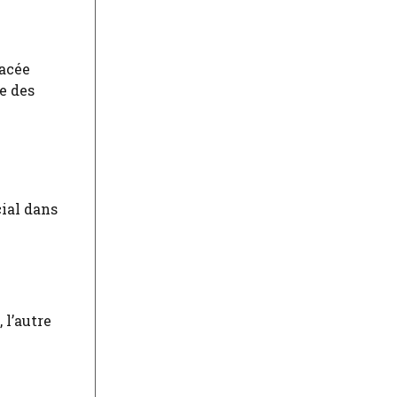
bacée
e des
cial dans
 l’autre