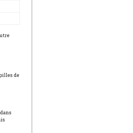
autre
pilles de
 dans
ais