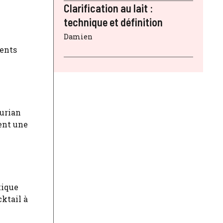
Clarification au lait :
technique et définition
Damien
ients
durian
tent une
tique
cktail à