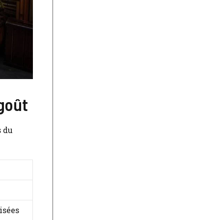
 goût
s du
isées