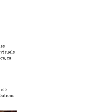
des
 visuels
ge, ça
créé
réations