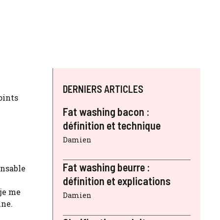
DERNIERS ARTICLES
oints
Fat washing bacon :
définition et technique
Damien
Fat washing beurre :
onsable
définition et explications
 je me
Damien
ine.