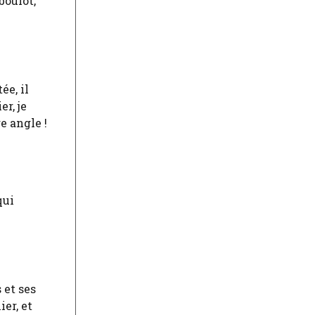
boulot,
ée, il
r, je
e angle !
qui
 et ses
er, et