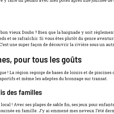
ore y faire du pédalo avec mes potes après une journée de 
on vieux Doubs ? Bien que la baignade y soit réglement
 et se rafraîchir. Si vous êtes plutôt du genre aventurie
 C’est une super façon de découvrir la rivière sous un autr
es, pour tous les goûts
e ! La région regorge de bases de loisirs et de piscines 
s sportifs et même les adeptes du bronzage sur transat.
dis des familles
 local ! Avec ses plages de sable fin, ses jeux pour enfants
e journée en famille. J’y ai emmené mes neveux l’été derni