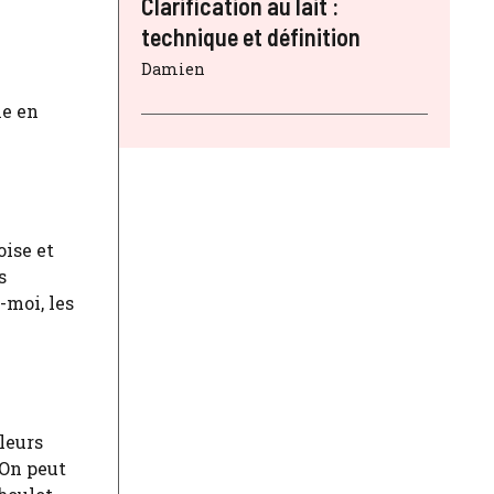
Clarification au lait :
technique et définition
Damien
ne en
oise et
s
-moi, les
 leurs
 On peut