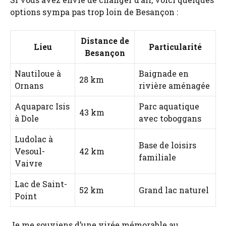
options sympa pas trop loin de Besançon :
Distance de
Lieu
Particularité
Besançon
Nautiloue à
Baignade en
28 km
Ornans
rivière aménagée
Aquaparc Isis
Parc aquatique
43 km
à Dole
avec toboggans
Ludolac à
Base de loisirs
Vesoul-
42 km
familiale
Vaivre
Lac de Saint-
52 km
Grand lac naturel
Point
Je me souviens d’une virée mémorable au