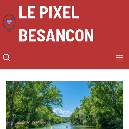
Aller
LE PIXEL
au
contenu
BESANCON
M