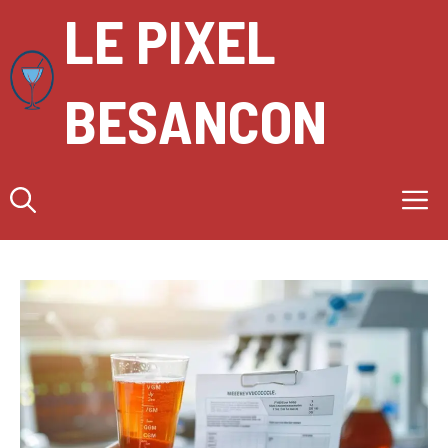
Aller
LE PIXEL
au
contenu
BESANCON
M