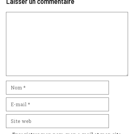
Laisser un commentaire
Commentaire
Nom
E-
mail
Site
web