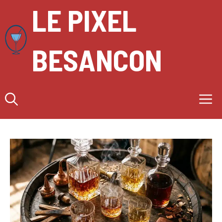
Aller
LE PIXEL
au
contenu
BESANCON
M