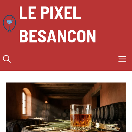
Aller
LE PIXEL
au
contenu
BESANCON
M